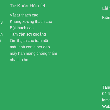
Từ Khóa Hữu Ích
Liê
Vật tư thạch cao
Kiến
ng
Khung xương thạch cao
Bột thạch cao
ạn
Tấm trần sợi khoáng
i
tấm thạch cao trần nổi
mẫu nhà container đẹp
máy hàn màng chống thấm
nha tho ho
Tầng
04.
làm 
Webs