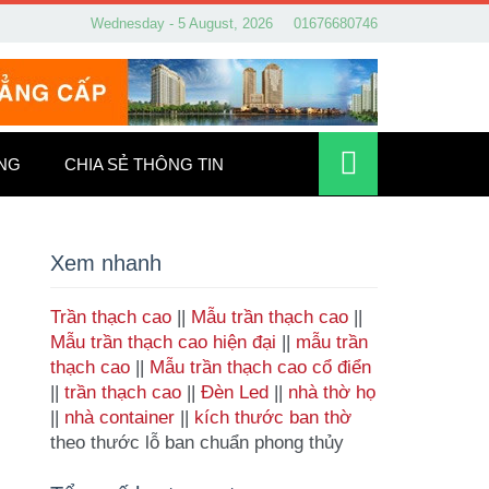
Wednesday - 5 August, 2026
01676680746
ỐNG
CHIA SẺ THÔNG TIN
Xem nhanh
Trần thạch cao
||
Mẫu trần thạch cao
||
Mẫu trần thạch cao hiện đại
||
mẫu trần
thạch cao
||
Mẫu trần thạch cao cổ điển
||
trần thạch cao
||
Đèn Led
||
nhà thờ họ
||
nhà container
||
kích thước ban thờ
theo thước lỗ ban chuẩn phong thủy