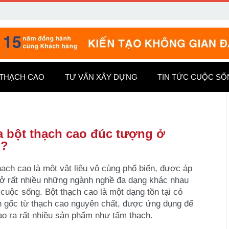
 THẠCH CAO
TƯ VẤN XÂY DỰNG
TIN TỨC CUỘC S
 bột thạch cao đúc tượng ở
u?
hạch cao là một vật liệu vô cùng phổ biến, được áp
ở rất nhiều những ngành nghề đa dạng khác nhau
 cuộc sống. Bột thạch cao là một dạng tồn tại có
 gốc từ thạch cao nguyên chất, được ứng dụng để
ạo ra rất nhiều sản phẩm như tấm thạch.