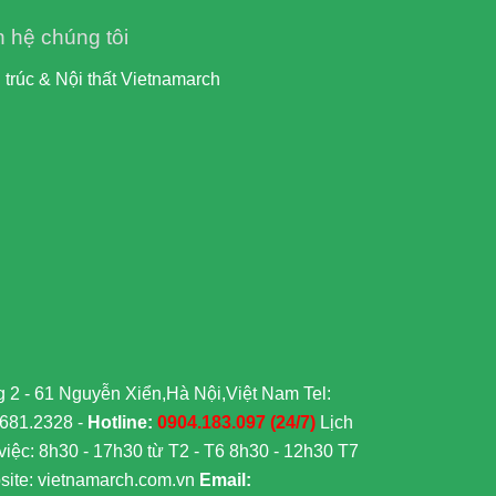
n hệ chúng tôi
 trúc & Nội thất Vietnamarch
 2 - 61 Nguyễn Xiển,Hà Nội,Việt Nam Tel:
6681.2328 -
Hotline:
0904.183.097 (24/7)
Lịch
việc: 8h30 - 17h30 từ T2 - T6 8h30 - 12h30 T7
ite: vietnamarch.com.vn
Email: