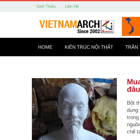
Giới Thiệu
Liên Hệ
HOME
KIẾN TRÚC NỘI THẤT
TRẦN
Mua
đâ
Bột t
dụng 
trong
nguồn
chế t