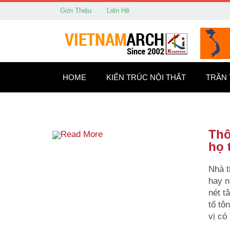
Giới Thiệu
Liên Hệ
HOME
KIẾN TRÚC NỘI THẤT
TRẦN
Thô
Read More
họ 
Nhà t
hay n
nét t
tổ tô
vị có