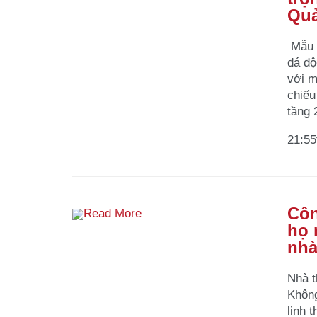
Quả
Mẫu n
đá độ
với m
chiếu
tầng 
21:55
Côn
Read More
họ 
nhà
Nhà t
Không
linh 