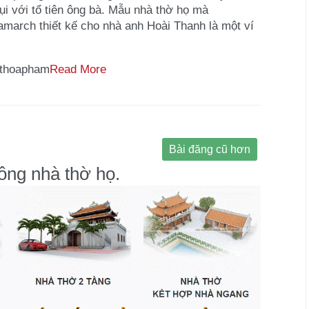
ụi với tổ tiên ông bà. Mẫu nhà thờ họ mà
amarch thiết kế cho nhà anh Hoài Thanh là một ví
thoapham
Read More
Bài đăng cũ hơn
công nhà thờ họ.