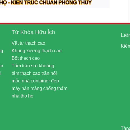
Từ Khóa Hữu Ích
Liê
Vật tư thạch cao
Kiến
ng
Khung xương thạch cao
Bột thạch cao
ạn
Tấm trần sợi khoáng
i
tấm thạch cao trần nổi
mẫu nhà container đẹp
máy hàn màng chống thấm
nha tho ho
Tầng