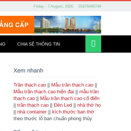
Friday - 7 August, 2026
01676680746
ỐNG
CHIA SẺ THÔNG TIN
Xem nhanh
Trần thạch cao
||
Mẫu trần thạch cao
||
Mẫu trần thạch cao hiện đại
||
mẫu trần
thạch cao
||
Mẫu trần thạch cao cổ điển
||
trần thạch cao
||
Đèn Led
||
nhà thờ họ
||
nhà container
||
kích thước ban thờ
theo thước lỗ ban chuẩn phong thủy