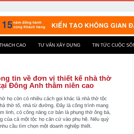
 THẠCH CAO
TƯ VẤN XÂY DỰNG
TIN TỨC CUỘC S
ng tin về đơn vị thiết kế nhà thờ
tại Đông Anh thâm niên cao
hờ họ còn có nhiều cách gọi khác là nhà thờ tộc
hà thờ tổ, nhà từ đường. Đây là công trình mang
âm linh, có công năng cơ bản là phụng thờ ông bà,
ng của cả một tộc họ căn cứ vào phụ hệ. Nếu quý
 nhu cầu tìm chọn một doanh nghiệp thiết.